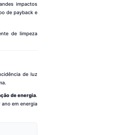
randes impactos
mpo de payback e
ente de limpeza
cidência de luz
ma.
ção de energia
.
r ano em energia