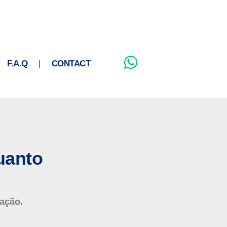
F.A.Q
CONTACT
uanto
ração.