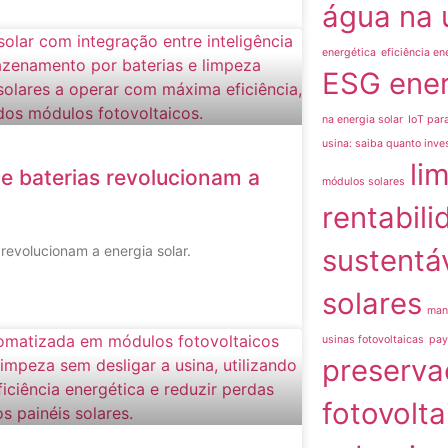
água na 
energética
eficiência en
ESG ener
na energia solar
IoT par
usina: saiba quanto inve
li
T e baterias revolucionam a
módulos solares
rentabili
 revolucionam a energia solar.
sustentáv
solares
man
usinas fotovoltaicas
pay
preserva
fotovolta