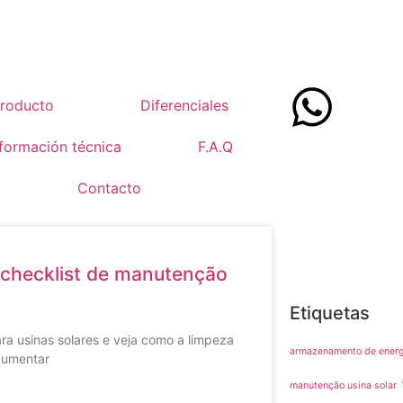
roducto
Diferenciales
nformación técnica
F.A.Q
Contacto
e checklist de manutenção
Etiquetas
ra usinas solares e veja como a limpeza
armazenamento de energ
aumentar
manutenção usina solar