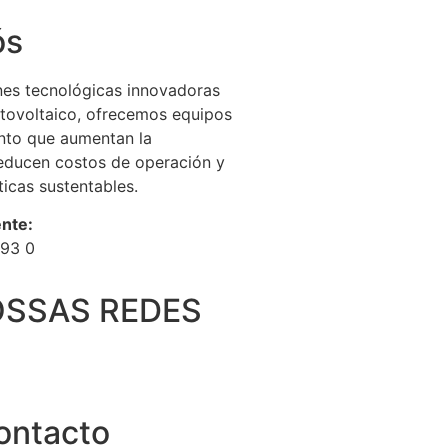
ós
nes tecnológicas innovadoras
otovoltaico, ofrecemos equipos
ento que aumentan la
reducen costos de operación y
icas sustentables.
nte:
893 0
OSSAS REDES
ontacto