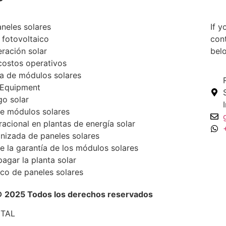
neles solares
If y
 fotovoltaico
con
ración solar
bel
costos operativos
a de módulos solares
 Equipment
go solar
de módulos solares
acional en plantas de energía solar
nizada de paneles solares
e la garantía de los módulos solares
pagar la planta solar
co de paneles solares
2025 Todos los derechos reservados
ITAL