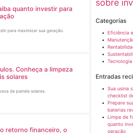
sobre in
aiba quanto investir para
ração
Categorías
estir para maximizar sua geração.
Eficiência
Manutenção
Rentabilid
Sustentabi
Tecnologia
ulos. Conheça a limpeza
is solares
Entradas rec
Sua usina s
eza de painéis solares.
checklist 
Prepare sua
baterias re
Limpe de fo
quanto inv
o retorno financeiro, o
geração