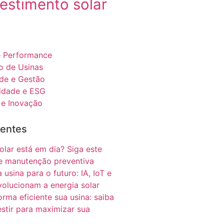
vestimento solar
 e Performance
 de Usinas
ade e Gestão
lidade e ESG
 e Inovação
ientes
olar está em dia? Siga este
de manutenção preventiva
 usina para o futuro: IA, IoT e
volucionam a energia solar
rma eficiente sua usina: saiba
estir para maximizar sua