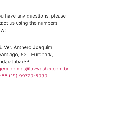
ou have any questions, please
tact us using the numbers
ow:
R. Ver. Anthero Joaquim
Santiago, 821, Europark,
Indaiatuba/SP
geraldo.dias@pvwasher.com.br
+55 (19) 99770-5090