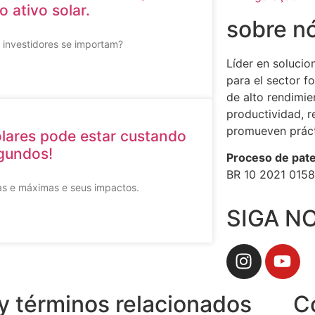
 ativo solar.
sobre n
 investidores se importam?
Líder en solucio
para el sector f
de alto rendimi
productividad, 
promueven práct
olares pode estar custando
gundos!
Proceso de pate
BR 10 2021 015
ias e máximas e seus impactos.
SIGA N
 y términos relacionados
C