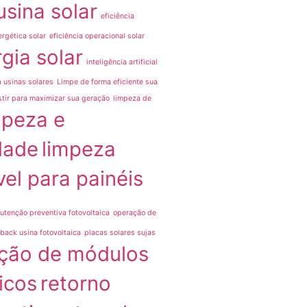
usina solar
eficiência
ergética solar
eficiência operacional solar
gia solar
inteligência artificial
a usinas solares
Limpe de forma eficiente sua
stir para maximizar sua geração
limpeza de
mpeza e
dade
limpeza
el para painéis
utenção preventiva fotovoltaica
operação de
back usina fotovoltaica
placas solares sujas
ção de módulos
icos
retorno